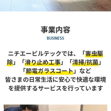
事業内容
BUSINESS
ニチエービルテックでは、「
害虫駆
除
」「
滑り止め工事
」「
清掃/
抗菌
」
「
節電ガラスコート
」など
皆さまの日常生活に安心で快適な環境
を提供するサービスを行っています